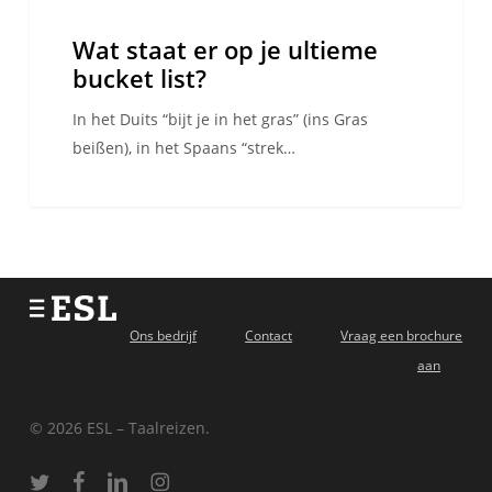
Wat staat er op je ultieme
bucket list?
In het Duits “bijt je in het gras” (ins Gras
beißen), in het Spaans “strek…
Ons bedrijf
Contact
Vraag een brochure
aan
© 2026 ESL – Taalreizen.
twitter
facebook
linkedin
instagram