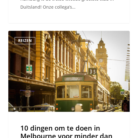
Duitsland! Onze collega’s…
10
REIZEN
dingen
om
te
doen
in
Melbourne
voor
minder
dan
$20
10 dingen om te doen in
Melbourne voor minder dan