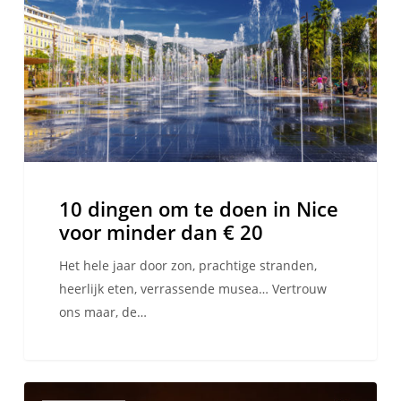
te
doen
in
Nice
voor
minder
dan
€
20
10 dingen om te doen in Nice
voor minder dan € 20
Het hele jaar door zon, prachtige stranden,
heerlijk eten, verrassende musea… Vertrouw
ons maar, de…
De