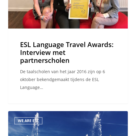
ESL Language Travel Awards:
Interview met
partnerscholen
De taalscholen van het jaar 2016 zijn op 6
oktober bekendgemaakt tijdens de ESL
Language…
10
WE ARE ESL
dingen
om