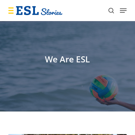
Skip
Menu
to
search
main
content
We Are ESL