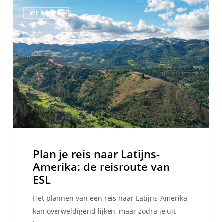
Plan
WE ARE ESL
je
reis
naar
Latijns-
Amerika:
de
reisroute
van
ESL
Plan je reis naar Latijns-
Amerika: de reisroute van
ESL
Het plannen van een reis naar Latijns-Amerika
kan overweldigend lijken, maar zodra je uit