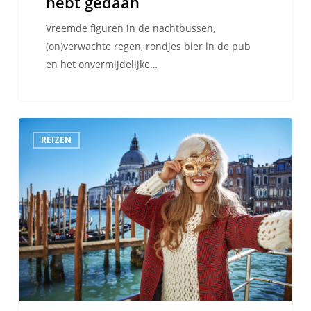
hebt gedaan
Vreemde figuren in de nachtbussen,
(on)verwachte regen, rondjes bier in de pub
en het onvermijdelijke…
De
REIZEN
beste
carnavals
ter
wereld
en
wanneer
je
er
naar
toe