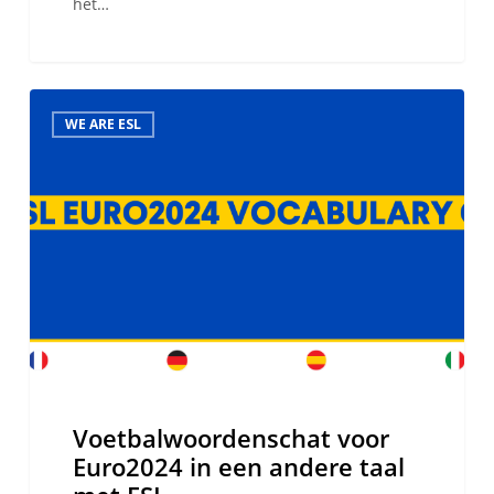
het…
Voetbalwoordenschat
WE ARE ESL
voor
Euro2024
in
een
andere
taal
met
ESL
Voetbalwoordenschat voor
Euro2024 in een andere taal