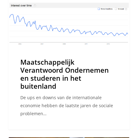
en
studeren
in
het
buitenland
Maatschappelijk
Verantwoord Ondernemen
en studeren in het
buitenland
De ups en downs van de internationale
economie hebben de laatste jaren de sociale
problemen…