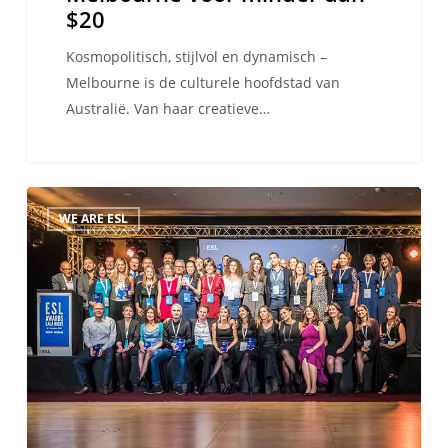
$20
Kosmopolitisch, stijlvol en dynamisch –
Melbourne is de culturele hoofdstad van
Australië. Van haar creatieve…
Introductie
WE ARE ESL
van
de
ESL
Awards