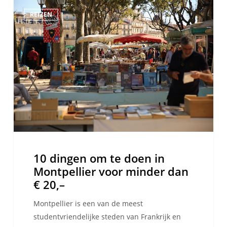
10
REIZEN
dingen
om
te
doen
in
Montpellier
voor
minder
dan
€
20,–
10 dingen om te doen in
Montpellier voor minder dan
€ 20,–
Montpellier is een van de meest
studentvriendelijke steden van Frankrijk en