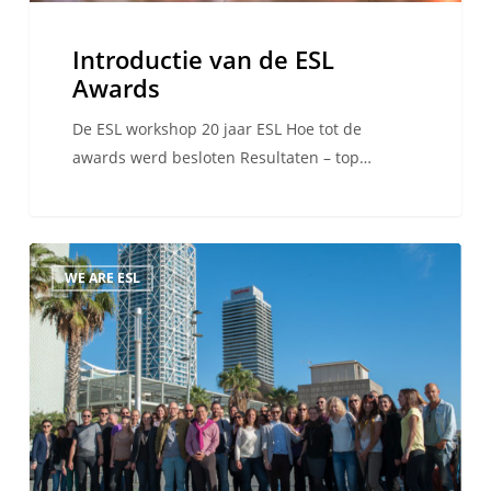
Introductie van de ESL
Awards
De ESL workshop 20 jaar ESL Hoe tot de
awards werd besloten Resultaten – top…
De
WE ARE ESL
Internationale
Workshop
van
ESL,
Barcelona,
Oktober
2015