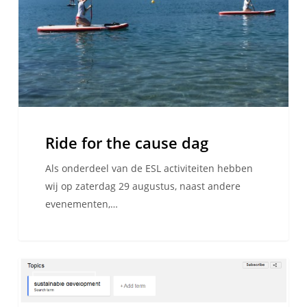
Ride for the cause dag
Als onderdeel van de ESL activiteiten hebben
wij op zaterdag 29 augustus, naast andere
evenementen,…
Maatschappelijk
WE ARE ESL
Verantwoord
Ondernemen