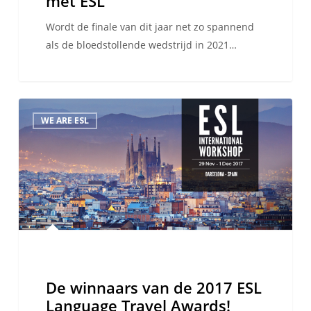
met ESL
Wordt de finale van dit jaar net zo spannend
als de bloedstollende wedstrijd in 2021…
De
WE ARE ESL
winnaars
van
de
2017
ESL
Language
Travel
Awards!
De winnaars van de 2017 ESL
Language Travel Awards!