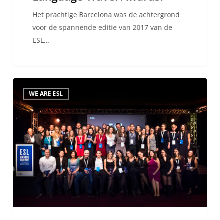
Het prachtige Barcelona was de achtergrond
voor de spannende editie van 2017 van de
ESL…
Binnenkort…
WE ARE ESL
de
ESL
Language
Travel
Awards
van
2017!