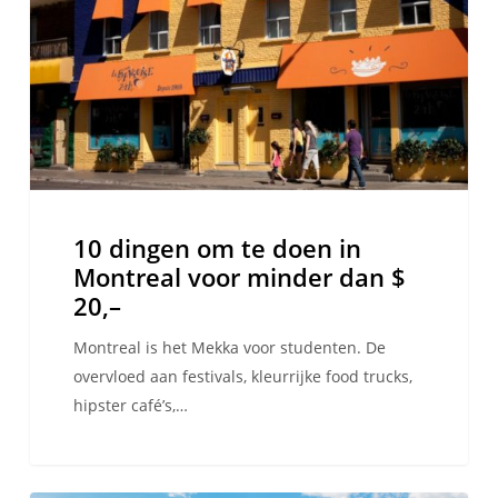
doen
in
Montreal
voor
minder
dan
$
20,–
10 dingen om te doen in
Montreal voor minder dan $
20,–
Montreal is het Mekka voor studenten. De
overvloed aan festivals, kleurrijke food trucks,
hipster café’s,…