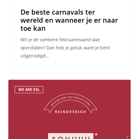
kan
De beste carnavals ter
wereld en wanneer je er naar
toe kan
Wil je de sombere februarimaand wat
opvrolijken? Dan heb je geluk, want je bent
uitgenodigd…
Hoe
WE ARE ESL
zeg
je
fijne
kerstdagen
in…
Rendierish?