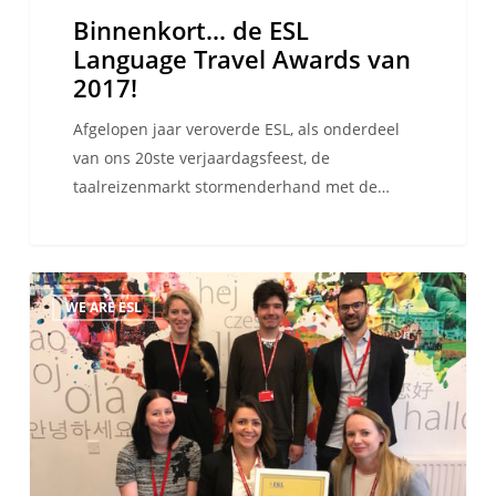
Binnenkort… de ESL
Language Travel Awards van
2017!
Afgelopen jaar veroverde ESL, als onderdeel
van ons 20ste verjaardagsfeest, de
taalreizenmarkt stormenderhand met de…
ESL
WE ARE ESL
Language
Travel
Awards:
Interview
met
partnerscholen