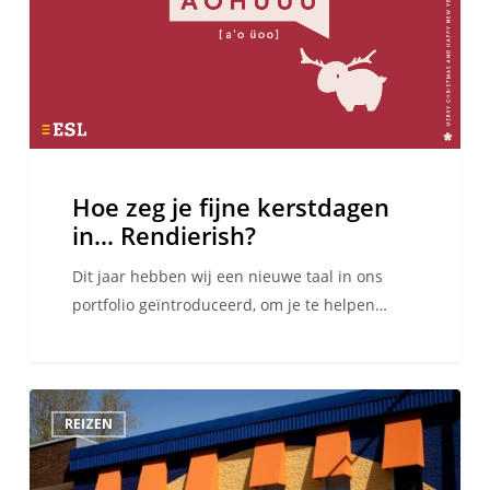
Hoe zeg je fijne kerstdagen
in… Rendierish?
Dit jaar hebben wij een nieuwe taal in ons
portfolio geïntroduceerd, om je te helpen…
10
REIZEN
dingen
om
te