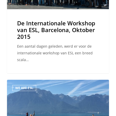
De Internationale Workshop
van ESL, Barcelona, Oktober
2015
Een aantal dagen geleden, werd er voor de
internationale workshop van ESL een breed
scala…
Ride
WE ARE ESL
for
the
cause
dag