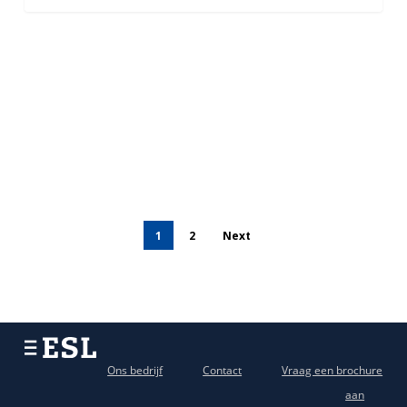
1
2
Next
Ons bedrijf
Contact
Vraag een brochure
aan