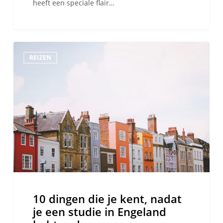
heeft een speciale flair…
10
REIZEN
dingen
die
je
kent,
nadat
je
een
studie
in
Engeland
hebt
10 dingen die je kent, nadat
gedaan
je een studie in Engeland