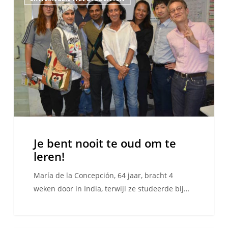
bent
nooit
te
oud
om
te
leren!
Je bent nooit te oud om te
leren!
María de la Concepción, 64 jaar, bracht 4
weken door in India, terwijl ze studeerde bij…