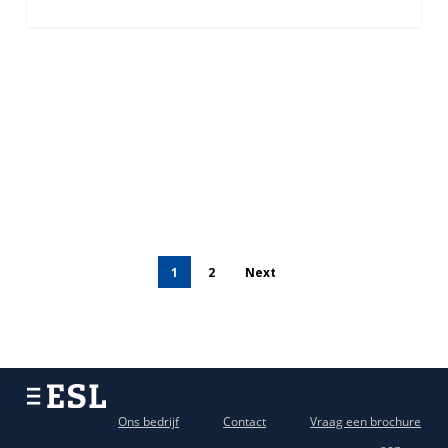
1
2
Next
Ons bedrijf
Contact
Vraag een brochure