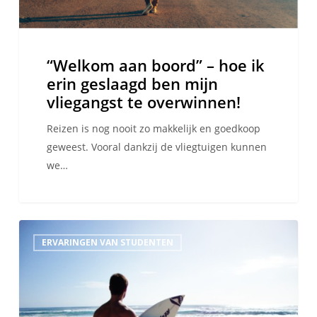
mijn
vliegangst
te
“Welkom aan boord” – hoe ik
overwinnen!
erin geslaagd ben mijn
vliegangst te overwinnen!
Reizen is nog nooit zo makkelijk en goedkoop
geweest. Vooral dankzij de vliegtuigen kunnen
we…
Surfen
ERVARINGEN VAN STUDENTEN
in
het
Engels