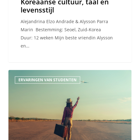
Koreaanse cultuur, taal en
levensstijl
Alejandrina Elzo Andrade & Alysson Parra
Marin Bestemming: Seoel, Zuid-Korea
Duur: 12 weken Mijn beste vriendin Alysson
en…
“Welkom
ERVARINGEN VAN STUDENTEN
aan
boord”
–
hoe
ik
erin
geslaagd
ben