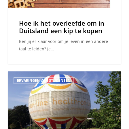
kip
te
kopen
Hoe ik het overleefde om in
Duitsland een kip te kopen
Ben jij er klaar voor om je leven in een andere
taal te leiden? Je…
Bournemouth,
ERVARINGEN VAN STUDENTEN
live
muziek