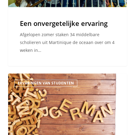
Een onvergetelijke ervaring
Afgelopen zomer staken 34 middelbare
scholieren uit Martinique de oceaan over om 4
weken in…
Hoe
ERVARINGEN VAN STUDENTEN
ik
het
overleefde
om
in
Duitsland
een