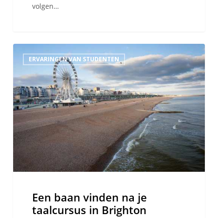
volgen…
Een
ERVARINGEN VAN STUDENTEN
baan
vinden
na
je
taalcursus
in
Brighton
Een baan vinden na je
taalcursus in Brighton