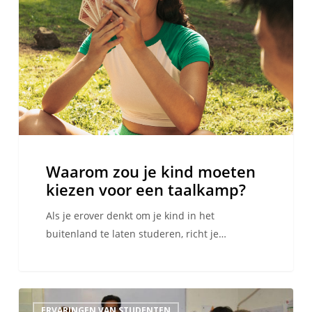
kind
moeten
kiezen
voor
een
taalkamp?
Waarom zou je kind moeten
kiezen voor een taalkamp?
Als je erover denkt om je kind in het
buitenland te laten studeren, richt je…
Je
ERVARINGEN VAN STUDENTEN