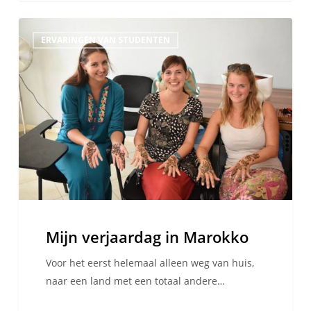
Mijn
ERVARINGEN VAN STUDENTEN
verjaardag
in
Marokko
Mijn verjaardag in Marokko
Voor het eerst helemaal alleen weg van huis,
naar een land met een totaal andere…