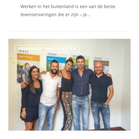
Werken in het buitenland is een van de beste
levenservaringen die er zijn – je…
Cristina
ERVARINGEN VAN STUDENTEN
Chiabotto
en
Fabio
Fulco
gingen
naar
Miami
met
ESL!