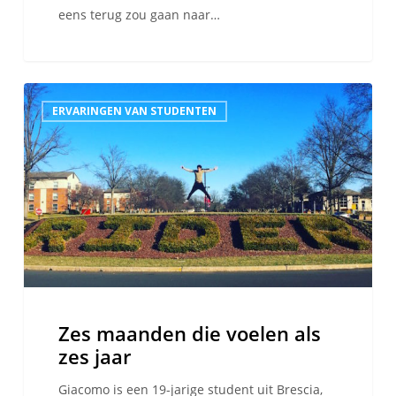
eens terug zou gaan naar…
Zes
ERVARINGEN VAN STUDENTEN
maanden
die
voelen
als
zes
jaar
Zes maanden die voelen als
zes jaar
Giacomo is een 19-jarige student uit Brescia,