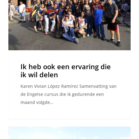
die
ik
wil
delen
Ik heb ook een ervaring die
ik wil delen
Karen Vivian López Ramírez Samenvatting van
de Engelse cursus die ik gedurende een
maand volgde…
Onvergetelijke
ERVARINGEN VAN STUDENTEN
momenten