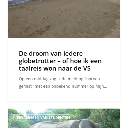
of
hoe
ik
een
taalreis
won
naar
De droom van iedere
de
globetrotter – of hoe ik een
VS
taalreis won naar de VS
Op een middag zag ik de melding "oproep
gemist" met een onbekend nummer op mijn…
Vrijwilliger
ERVARINGEN VAN STUDENTEN
in
een