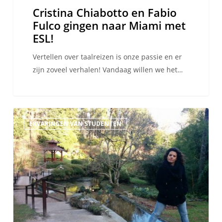
Cristina Chiabotto en Fabio
Fulco gingen naar Miami met
ESL!
Vertellen over taalreizen is onze passie en er
zijn zoveel verhalen! Vandaag willen we het…
Een
ERVARINGEN VAN STUDENTEN
keerpunt
in
mijn
leven