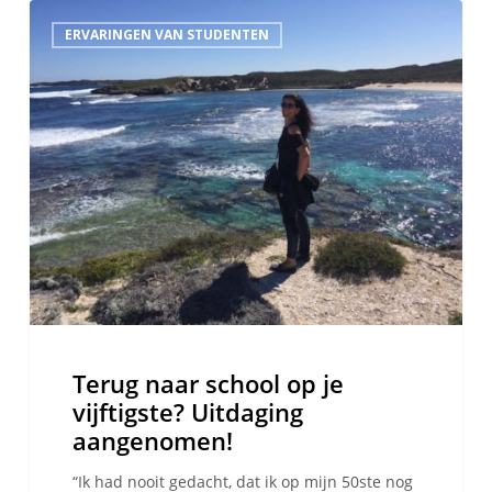
Terug
ERVARINGEN VAN STUDENTEN
naar
school
op
je
vijftigste?
Uitdaging
aangenomen!
Terug naar school op je
vijftigste? Uitdaging
aangenomen!
“Ik had nooit gedacht, dat ik op mijn 50ste nog