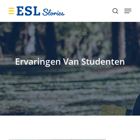
Skip
Menu
to
search
main
content
Ervaringen Van Studenten