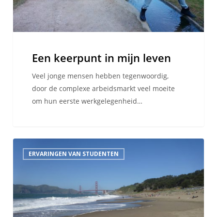
Een keerpunt in mijn leven
Veel jonge mensen hebben tegenwoordig,
door de complexe arbeidsmarkt veel moeite
om hun eerste werkgelegenheid…
De
ERVARINGEN VAN STUDENTEN
droom
van
iedere
globetrotter
–