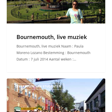
Bournemouth, live muziek
Bournemouth, live muziek Naam : Paula
Moreno Lozano Bestemming : Bournemouth
Datum : 7 juli 2014 Aantal weken :…
Ik
ERVARINGEN VAN STUDENTEN
heb
ook
een
ervaring