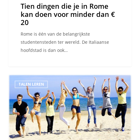
Tien dingen die je in Rome
€
kan doen voor minder dan €
20
20
Rome is één van de belangrijkste
studentensteden ter wereld. De Italiaanse
hoofdstad is dan ook…
Waarom
TALEN LEREN
een
Spaanse
cursus
in
Valencia
volgen?
Wij