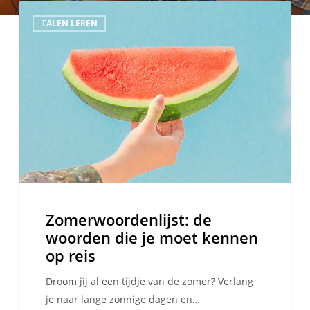
Zomerwoordenlijst:
TALEN LEREN
de
woorden
die
je
moet
kennen
op
reis
Zomerwoordenlijst: de
woorden die je moet kennen
op reis
Droom jij al een tijdje van de zomer? Verlang
je naar lange zonnige dagen en…