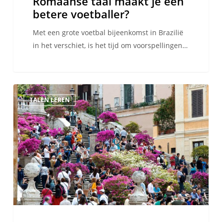
Romaanse taal maakt je een
betere voetballer?
voetballer?
Met een grote voetbal bijeenkomst in Brazilië
in het verschiet, is het tijd om voorspellingen…
Tien
TALEN LEREN
dingen
die
je
in
Rome
kan
doen
voor
minder
dan