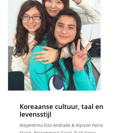
levensstijl
Koreaanse cultuur, taal en
levensstijl
Alejandrina Elzo Andrade & Alysson Parra
Marin Bestemming: Seoel, Zuid-Korea