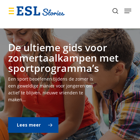
Skip
Menu
to
search
main
content
De ultieme gids voor
zomertaalkampen met
sportprogramma’s
Een sport beoefenen tijdens de zomer is
een geweldige manier voor jongeren om
actief te blijven, nieuwe vrienden te
maken…
Lees meer