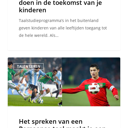
doen in de toekomst van je
in
kinderen
de
toekomst
Taalstudieprogramma’s in het buitenland
van
geven kinderen van alle leeftijden toegang tot
je
de hele wereld. Als…
kinderen
Het
TALEN LEREN
spreken
van
een
Romaanse
taal
maakt
je
Het spreken van een
een
betere