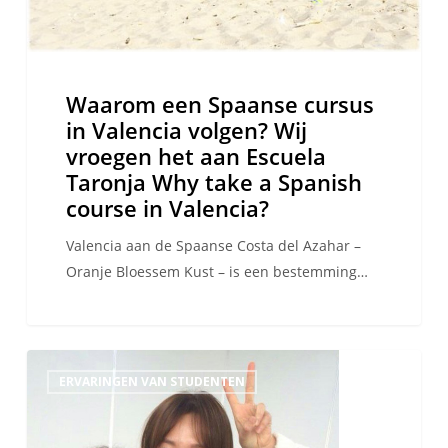
vroegen
het
aan
Escuela
Waarom een Spaanse cursus
Taronja
in Valencia volgen? Wij
Why
vroegen het aan Escuela
take
Taronja Why take a Spanish
a
course in Valencia?
Spanish
course
Valencia aan de Spaanse Costa del Azahar –
in
Oranje Bloessem Kust – is een bestemming…
Valencia?
Koreaanse
ERVARINGEN VAN STUDENTEN
cultuur,
taal
en