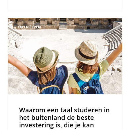
Waarom
TALEN LEREN
een
taal
studeren
in
het
buitenland
de
beste
investering
is,
die
Waarom een taal studeren in
je
het buitenland de beste
kan
investering is, die je kan
doen