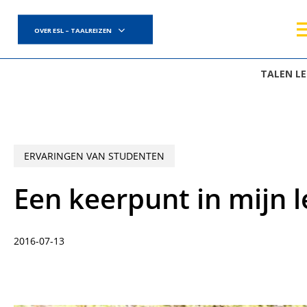
Skip
to
OVER ESL – TAALREIZEN
main
content
TALEN L
ERVARINGEN VAN STUDENTEN
Een keerpunt in mijn 
2016-07-13