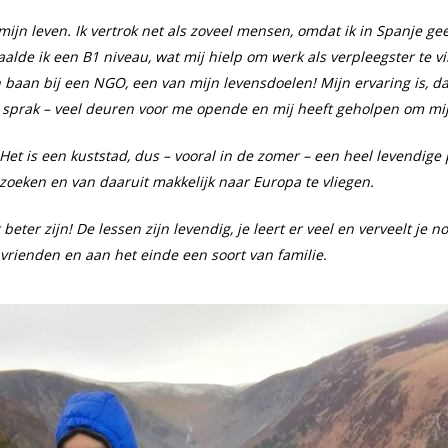
mijn leven. Ik vertrok net als zoveel mensen, omdat ik in Spanje g
lde ik een B1 niveau, wat mij hielp om werk als verpleegster te vi
n baan bij een NGO, een van mijn levensdoelen! Mijn ervaring is, da
 al sprak – veel deuren voor me opende en mij heeft geholpen om mi
 Het is een kuststad, dus – vooral in de zomer – een heel levendige
oeken en van daaruit makkelijk naar Europa te vliegen.
eter zijn! De lessen zijn levendig, je leert er veel en verveelt je n
rienden en aan het einde een soort van familie.