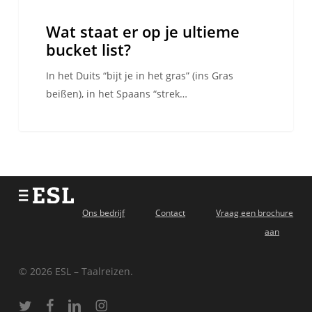
Wat staat er op je ultieme
bucket list?
In het Duits “bijt je in het gras” (ins Gras
beißen), in het Spaans “strek…
Ons bedrijf
Contact
Vraag een brochure
aan
© 2026 ESL – Taalreizen.
twitter
facebook
linkedin
instagram