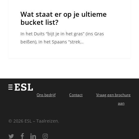
Wat staat er op je ultieme
bucket list?
In het Duits “bijt je in het gras” (ins Gras
beißen), in het Spaans “strek…
Ons bedrijf
Contact
Vraag een brochure
aan
© 2026 ESL – Taalreizen.
twitter
facebook
linkedin
instagram