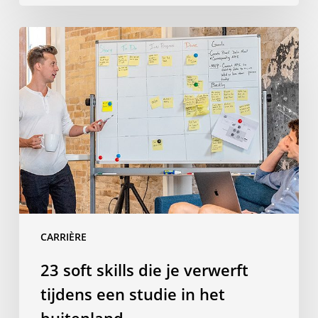
23
soft
skills
die
je
verwerft
tijdens
een
studie
in
het
CARRIÈRE
buitenland
23 soft skills die je verwerft
tijdens een studie in het
buitenland