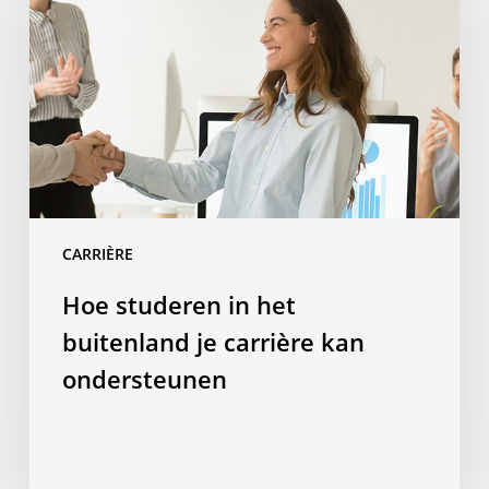
in
het
buitenland
je
carrière
kan
ondersteunen
CARRIÈRE
Hoe studeren in het
buitenland je carrière kan
ondersteunen