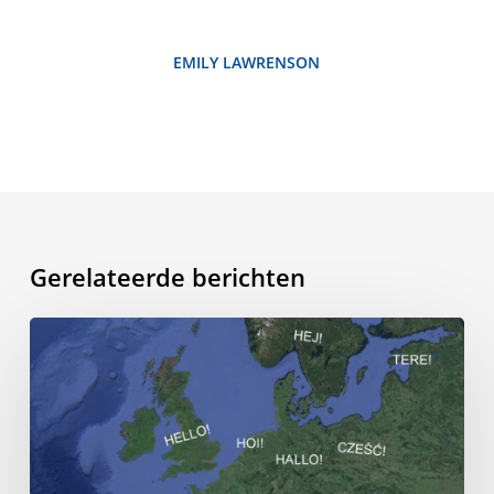
EMILY LAWRENSON
Gerelateerde berichten
De
toekomst
behoort
aan
hen
die