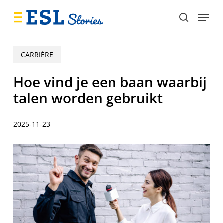
Skip
Menu
to
search
main
content
CARRIÈRE
Hoe vind je een baan waarbij
talen worden gebruikt
2025-11-23