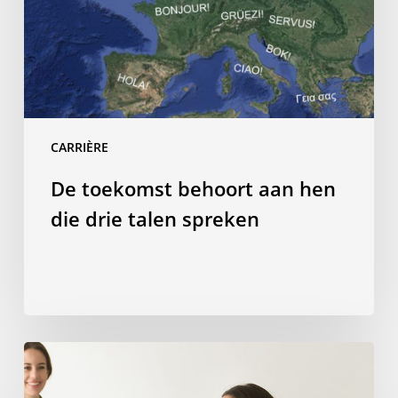
drie
talen
spreken
CARRIÈRE
De toekomst behoort aan hen
die drie talen spreken
Hoe
studeren