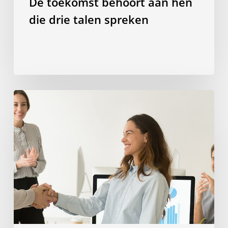
De toekomst behoort aan hen
die drie talen spreken
Hoe
studeren
in
het
buitenland
je
carrière
kan
ondersteunen