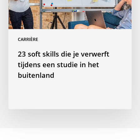
een
studie
in
het
CARRIÈRE
buitenland
23 soft skills die je verwerft
tijdens een studie in het
buitenland