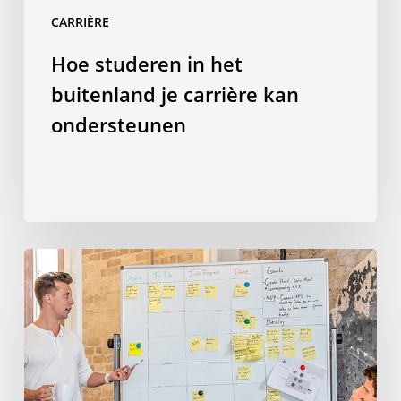
CARRIÈRE
Hoe studeren in het
buitenland je carrière kan
ondersteunen
23
soft
skills
die
je
verwerft
tijdens