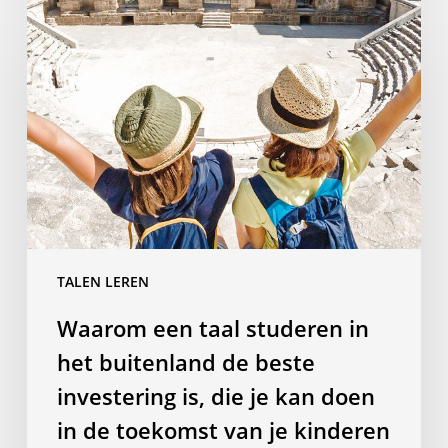
een
taal
studeren
in
het
buitenland
de
beste
investering
is,
TALEN LEREN
die
je
Waarom een taal studeren in
kan
het buitenland de beste
doen
in
investering is, die je kan doen
de
in de toekomst van je kinderen
toekomst