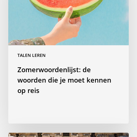
je
moet
kennen
op
reis
TALEN LEREN
Zomerwoordenlijst: de
woorden die je moet kennen
op reis
Waarom