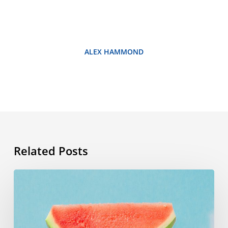
ALEX HAMMOND
Related Posts
Zomerwoordenlijst:
de
woorden
die