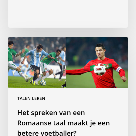
van
je
kinderen
Het
spreken
van
een
Romaanse
taal
maakt
je
TALEN LEREN
een
Het spreken van een
betere
voetballer?
Romaanse taal maakt je een
betere voetballer?