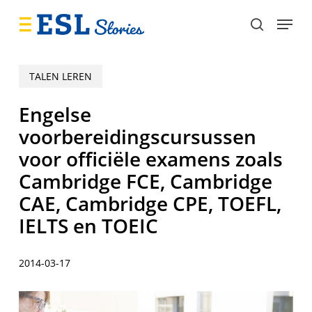
Skip
Menu
to
search
main
content
TALEN LEREN
Engelse
voorbereidingscursussen
voor officiële examens zoals
Cambridge FCE, Cambridge
CAE, Cambridge CPE, TOEFL,
IELTS en TOEIC
2014-03-17