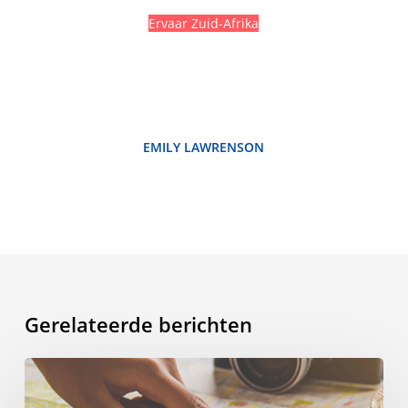
Ervaar Zuid-Afrika
EMILY LAWRENSON
Gerelateerde berichten
Slim
besteden: