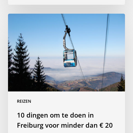
10
dingen
om
te
doen
in
Freiburg
voor
minder
dan
€
REIZEN
20
10 dingen om te doen in
Freiburg voor minder dan € 20