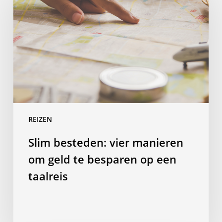
vier
manieren
om
geld
te
besparen
op
een
taalreis
REIZEN
Slim besteden: vier manieren
om geld te besparen op een
taalreis