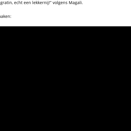
gratin, echt een lekkernij!” volgens Magali.
maken: