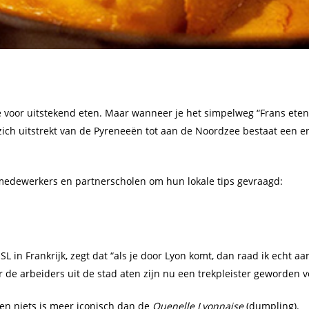
e voor uitstekend eten. Maar wanneer je het simpelweg “Frans eten
 zich uitstrekt van de Pyreneeën tot aan de Noordzee bestaat een 
medewerkers en partnerscholen om hun lokale tips gevraagd:
L in Frankrijk, zegt dat “als je door Lyon komt, dan raad ik echt 
 de arbeiders uit de stad aten zijn nu een trekpleister geworden vo
, en niets is meer iconisch dan de
Quenelle Lyonnaise
(dumpling).