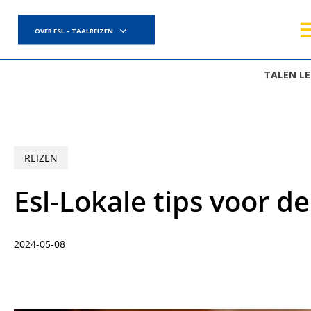
Skip
to
OVER ESL – TAALREIZEN
main
content
TALEN L
REIZEN
Esl-Lokale tips voor de
2024-05-08