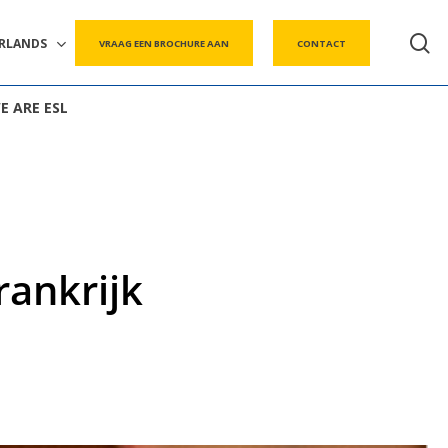
s
RLANDS
VRAAG EEN BROCHURE AAN
CONTACT
E ARE ESL
rankrijk