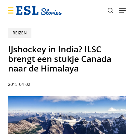
Skip
Menu
to
search
main
content
REIZEN
IJshockey in India? ILSC
brengt een stukje Canada
naar de Himalaya
2015-04-02