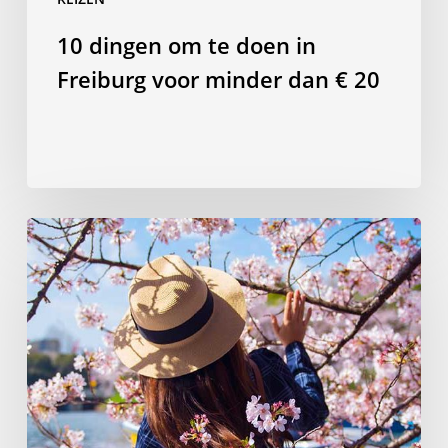
20
10 dingen om te doen in
Freiburg voor minder dan € 20
Hanami
in
stijl:
plan
je
perfecte
picknick
met
uitzicht