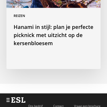
op
de
REIZEN
kersenbloesem
Hanami in stijl: plan je perfecte
picknick met uitzicht op de
kersenbloesem
Ons bedrijf
Contact
Vraag een brochure