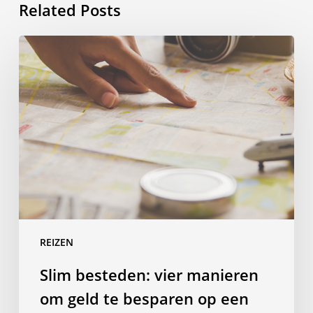
Related Posts
Slim
besteden:
vier
manieren
om
geld
te
besparen
op
een
taalreis
REIZEN
Slim besteden: vier manieren
om geld te besparen op een