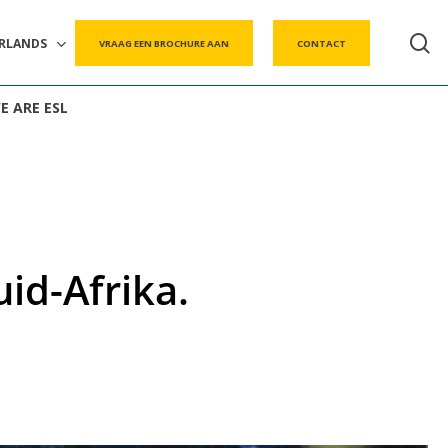
s
RLANDS
VRAAG EEN BROCHURE AAN
CONTACT
E ARE ESL
uid-Afrika.