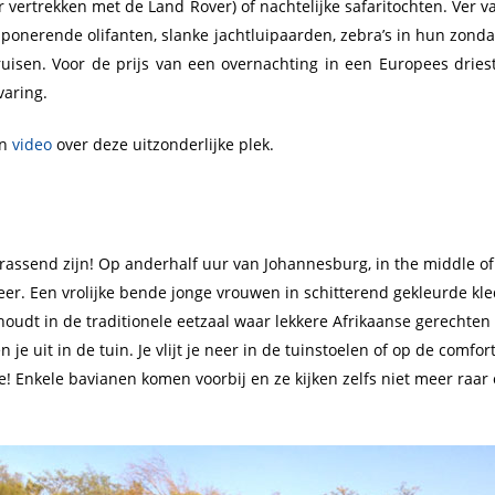
vertrekken met de Land Rover) of nachtelijke safaritochten. Ver va
onerende olifanten, slanke jachtluipaarden, zebra’s in hun zondag
ruisen. Voor de prijs van een overnachting in een Europees driest
varing.
en
video
over deze uitzonderlijke plek.
rassend zijn! Op anderhalf uur van Johannesburg, in the middle of
er. Een vrolijke bende jonge vrouwen in schitterend gekleurde kle
houdt in de traditionele eetzaal waar lekkere Afrikaanse gerechte
je uit in de tuin. Je vlijt je neer in de tuinstoelen of op de comf
Enkele bavianen komen voorbij en ze kijken zelfs niet meer raar 