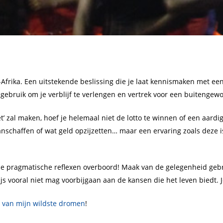
d-Afrika. Een uitstekende beslissing die je laat kennismaken met ee
gebruik om je verblijf te verlengen en vertrek voor een buitengewo
et’ zal maken, hoef je helemaal niet de lotto te winnen of een aardi
anschaffen of wat geld opzijzetten… maar een ervaring zoals deze 
ese pragmatische reflexen overboord! Maak van de gelegenheid gebr
prijs vooral niet mag voorbijgaan aan de kansen die het leven biedt. 
je van mijn wildste dromen
!