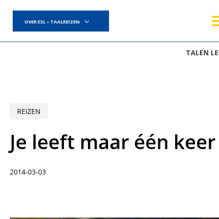
Skip
to
OVER ESL – TAALREIZEN
main
content
TALEN L
REIZEN
Je leeft maar één keer 
2014-03-03