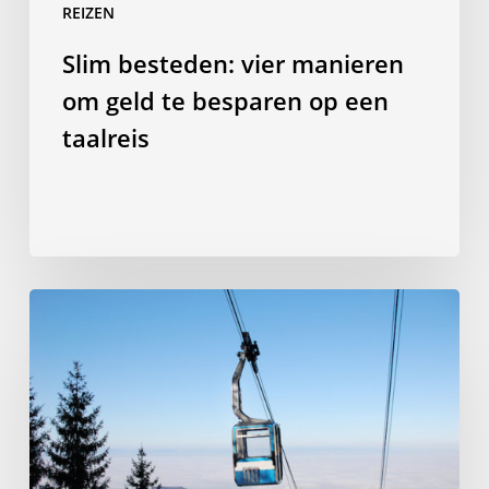
REIZEN
Slim besteden: vier manieren
om geld te besparen op een
taalreis
10
dingen
om
te
doen
in
Freiburg