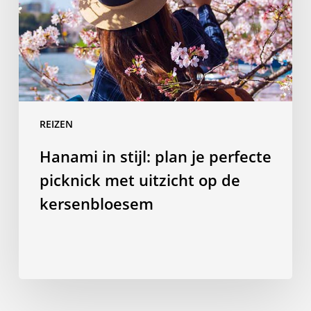
perfecte
picknick
met
uitzicht
op
de
REIZEN
kersenbloesem
Hanami in stijl: plan je perfecte
picknick met uitzicht op de
kersenbloesem