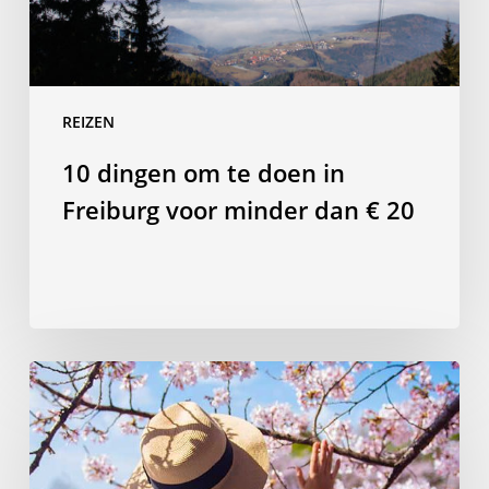
voor
minder
dan
€
REIZEN
20
10 dingen om te doen in
Freiburg voor minder dan € 20
Hanami
in
stijl:
plan
je