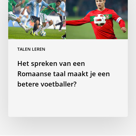
van
een
Romaanse
taal
maakt
je
TALEN LEREN
een
Het spreken van een
betere
voetballer?
Romaanse taal maakt je een
betere voetballer?