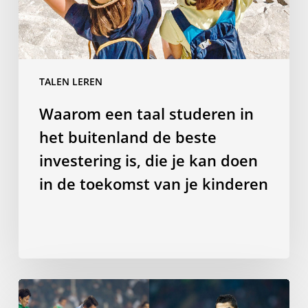
de
beste
investering
is,
TALEN LEREN
die
je
Waarom een taal studeren in
kan
het buitenland de beste
doen
in
investering is, die je kan doen
de
in de toekomst van je kinderen
toekomst
van
je
kinderen
Het
spreken