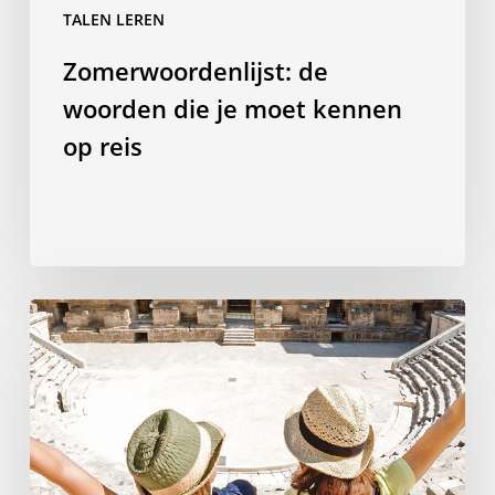
TALEN LEREN
Zomerwoordenlijst: de
woorden die je moet kennen
op reis
Waarom
een
taal
studeren
in
het
buitenland