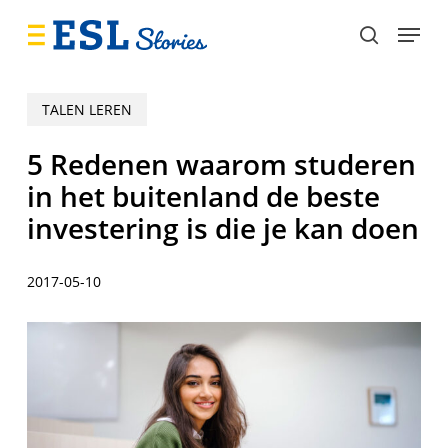
Skip
Menu
to
search
main
content
TALEN LEREN
5 Redenen waarom studeren
in het buitenland de beste
investering is die je kan doen
2017-05-10