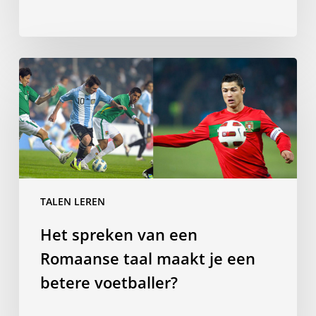
je
kinderen
Het
spreken
van
een
Romaanse
taal
maakt
je
TALEN LEREN
een
Het spreken van een
betere
voetballer?
Romaanse taal maakt je een
betere voetballer?