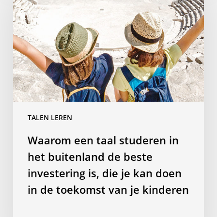
taal
studeren
in
het
buitenland
de
beste
investering
is,
TALEN LEREN
die
je
Waarom een taal studeren in
kan
het buitenland de beste
doen
in
investering is, die je kan doen
de
in de toekomst van je kinderen
toekomst
van