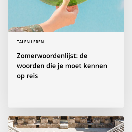
kennen
op
reis
TALEN LEREN
Zomerwoordenlijst: de
woorden die je moet kennen
op reis
Waarom
een