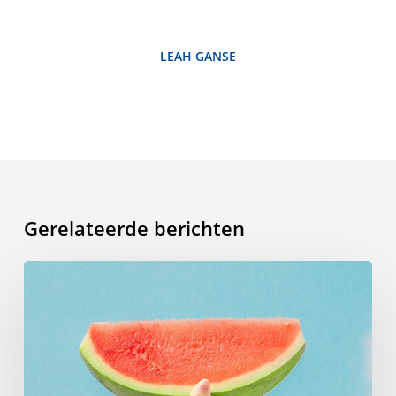
LEAH GANSE
Gerelateerde berichten
Zomerwoordenlijst:
de
woorden
die
je
moet