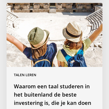
Waarom
een
taal
studeren
in
het
buitenland
de
beste
investering
is,
TALEN LEREN
die
je
Waarom een taal studeren in
kan
het buitenland de beste
doen
in
investering is, die je kan doen
de