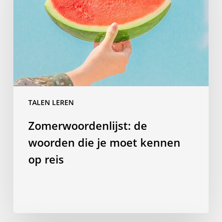
die
je
moet
kennen
op
reis
TALEN LEREN
Zomerwoordenlijst: de
woorden die je moet kennen
op reis