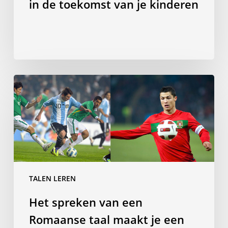
in de toekomst van je kinderen
toekomst
van
je
kinderen
Het
spreken
van
een
Romaanse
taal
maakt
je
TALEN LEREN
een
Het spreken van een
betere
voetballer?
Romaanse taal maakt je een