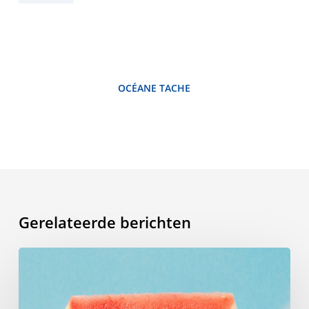
OCÉANE TACHE
Gerelateerde berichten
Zomerwoordenlijst:
de
woorden