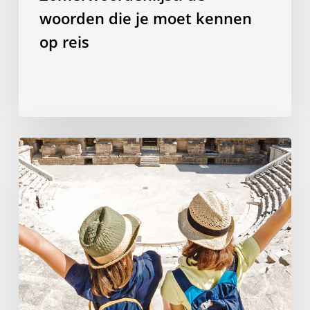
woorden die je moet kennen
op reis
Waarom
een
taal
studeren
in
het
buitenland
de
beste
investering