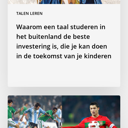
is,
TALEN LEREN
die
je
Waarom een taal studeren in
kan
het buitenland de beste
doen
in
investering is, die je kan doen
de
in de toekomst van je kinderen
toekomst
van
je
kinderen
Het
spreken
van
een