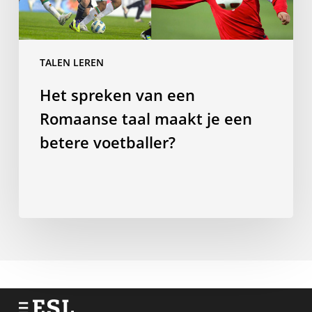
Romaanse
taal
maakt
je
TALEN LEREN
een
Het spreken van een
betere
voetballer?
Romaanse taal maakt je een
betere voetballer?