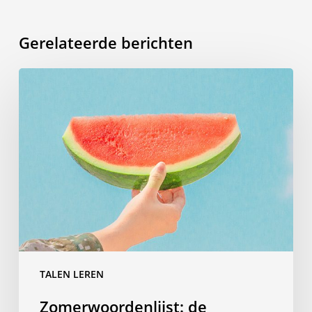
Gerelateerde berichten
Zomerwoordenlijst:
de
woorden
die
je
moet
kennen
op
reis
TALEN LEREN
Zomerwoordenlijst: de