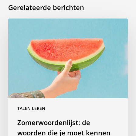
Gerelateerde berichten
Zomerwoordenlijst:
de
woorden
die
je
moet
kennen
op
reis
TALEN LEREN
Zomerwoordenlijst: de
woorden die je moet kennen