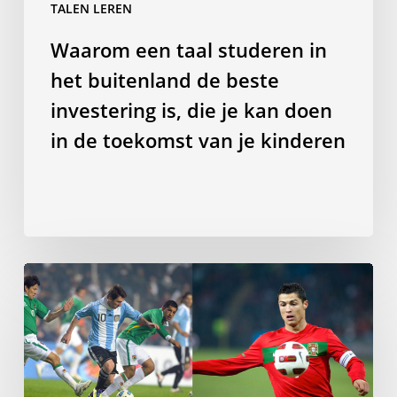
TALEN LEREN
die
je
Waarom een taal studeren in
kan
het buitenland de beste
doen
in
investering is, die je kan doen
de
in de toekomst van je kinderen
toekomst
van
je
kinderen
Het
spreken
van
een
Romaanse
taal