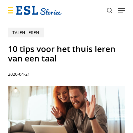
Skip
Menu
to
search
main
content
TALEN LEREN
10 tips voor het thuis leren
van een taal
2020-04-21