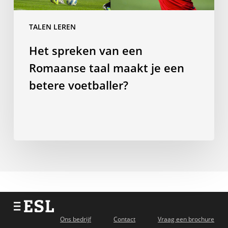
maakt
je
TALEN LEREN
een
Het spreken van een
betere
voetballer?
Romaanse taal maakt je een
betere voetballer?
Ons bedrijf
Contact
Vraag een brochure