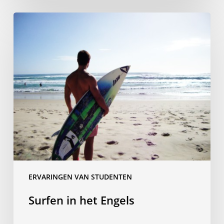
Surfen
in
het
Engels
ERVARINGEN VAN STUDENTEN
Surfen in het Engels