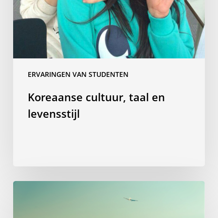
ERVARINGEN VAN STUDENTEN
Koreaanse cultuur, taal en
levensstijl
“Welkom
aan
boord”