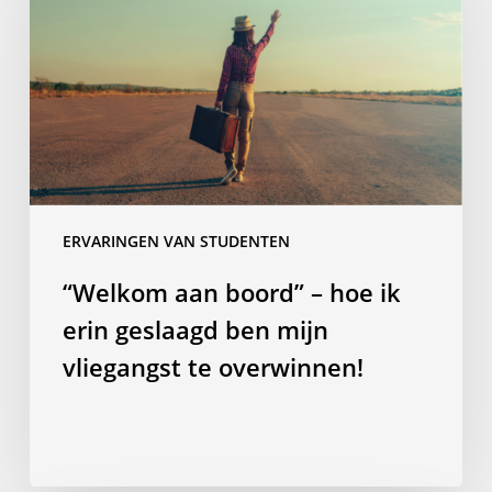
–
hoe
ik
erin
geslaagd
ben
mijn
vliegangst
ERVARINGEN VAN STUDENTEN
te
overwinnen!
“Welkom aan boord” – hoe ik
erin geslaagd ben mijn
vliegangst te overwinnen!