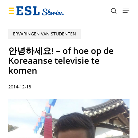
Skip
Menu
to
search
main
content
ERVARINGEN VAN STUDENTEN
안녕하세요! – of hoe op de
Koreaanse televisie te
komen
2014-12-18