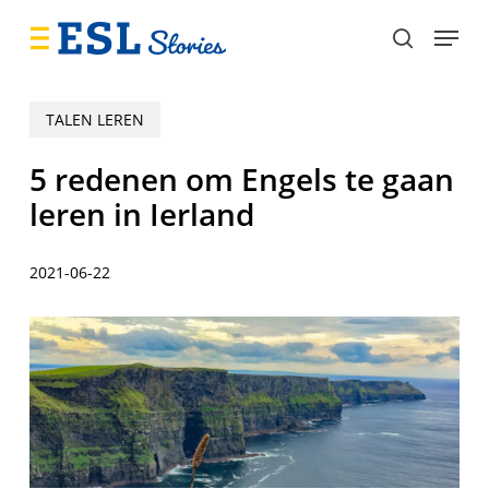
Skip
Menu
to
search
main
content
TALEN LEREN
5 redenen om Engels te gaan
leren in Ierland
2021-06-22