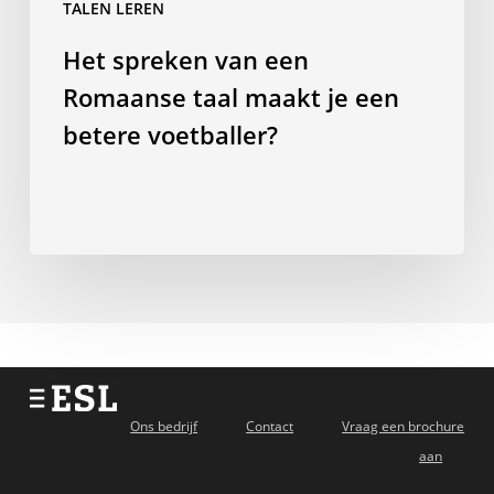
TALEN LEREN
een
Het spreken van een
betere
voetballer?
Romaanse taal maakt je een
betere voetballer?
Ons bedrijf
Contact
Vraag een brochure
aan