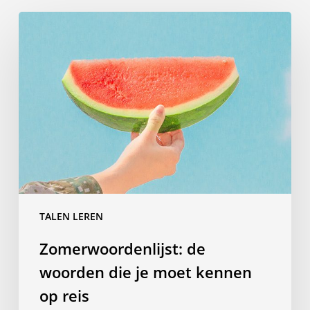
Zomerwoordenlijst:
de
woorden
die
je
moet
kennen
op
reis
TALEN LEREN
Zomerwoordenlijst: de
woorden die je moet kennen
op reis