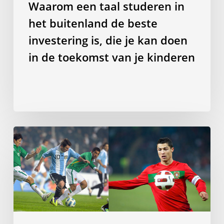
Waarom een taal studeren in
kan
het buitenland de beste
doen
in
investering is, die je kan doen
de
in de toekomst van je kinderen
toekomst
van
je
kinderen
Het
spreken
van
een
Romaanse
taal
maakt
je