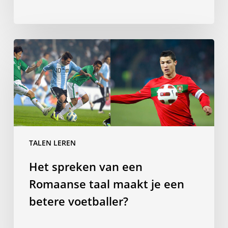
kinderen
Het
spreken
van
een
Romaanse
taal
maakt
je
TALEN LEREN
een
Het spreken van een
betere
voetballer?
Romaanse taal maakt je een
betere voetballer?