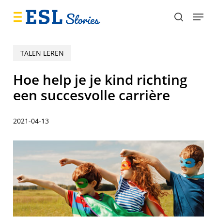
Skip
Menu
to
search
main
content
TALEN LEREN
Hoe help je je kind richting
een succesvolle carrière
2021-04-13