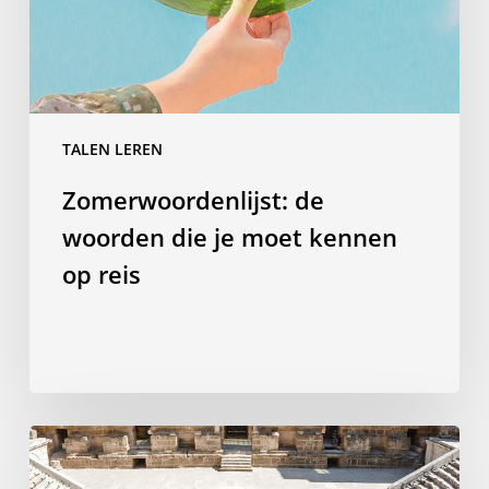
kennen
op
reis
TALEN LEREN
Zomerwoordenlijst: de
woorden die je moet kennen
op reis
Waarom
een