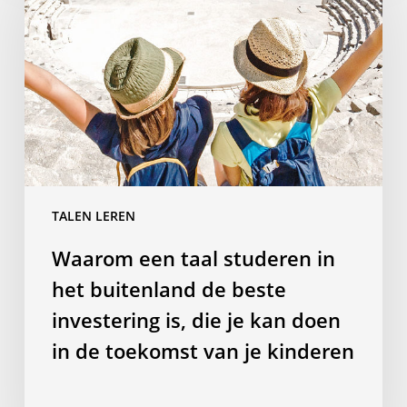
taal
studeren
in
het
buitenland
de
beste
investering
is,
TALEN LEREN
die
je
Waarom een taal studeren in
kan
het buitenland de beste
doen
in
investering is, die je kan doen
de
in de toekomst van je kinderen
toekomst
van
je