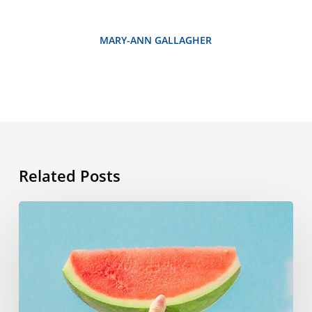
MARY-ANN GALLAGHER
Related Posts
Zomerwoordenlijst:
de
woorden
die
je
moet