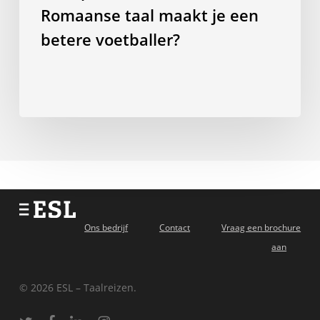
voetballer?
Romaanse taal maakt je een
betere voetballer?
Ons bedrijf
Contact
Vraag een brochure
aan
© 2026 ESL – Taalreizen.