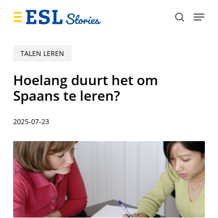
Skip
Menu
to
search
main
content
TALEN LEREN
Hoelang duurt het om
Spaans te leren?
2025-07-23