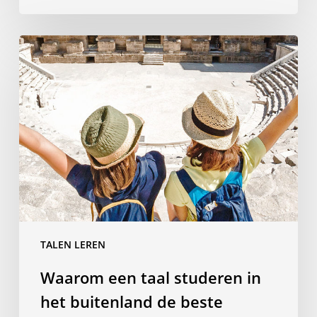
Waarom
een
taal
studeren
in
het
buitenland
de
beste
investering
is,
TALEN LEREN
die
je
Waarom een taal studeren in
kan
het buitenland de beste
doen