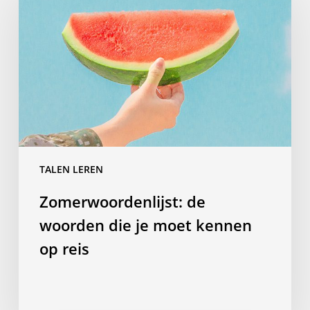
woorden
die
je
moet
kennen
op
reis
TALEN LEREN
Zomerwoordenlijst: de
woorden die je moet kennen
op reis