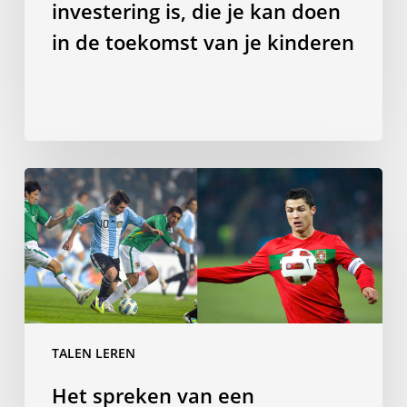
in
investering is, die je kan doen
de
in de toekomst van je kinderen
toekomst
van
je
kinderen
Het
spreken
van
een
Romaanse
taal
maakt
je
TALEN LEREN
een
Het spreken van een
betere