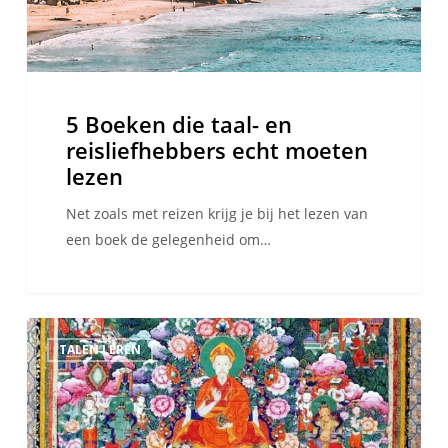
moeten
lezen
5 Boeken die taal- en
reisliefhebbers echt moeten
lezen
Net zoals met reizen krijg je bij het lezen van
een boek de gelegenheid om…
Yoga
TALEN LEREN
voegt
een
andere
dimensie