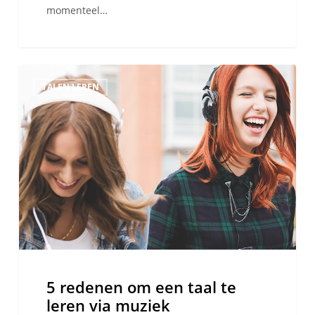
momenteel…
5
TALEN LEREN
redenen
om
een
taal
te
leren
via
muziek
5 redenen om een taal te
leren via muziek