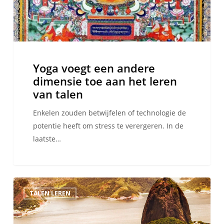
toe
aan
het
leren
van
Yoga voegt een andere
talen
dimensie toe aan het leren
van talen
Enkelen zouden betwijfelen of technologie de
potentie heeft om stress te verergeren. In de
laatste…
5
TALEN LEREN
redenen
waarom
je