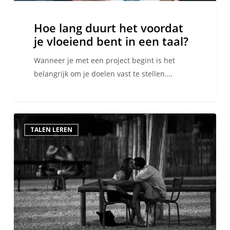
taal?
Hoe lang duurt het voordat
je vloeiend bent in een taal?
Wanneer je met een project begint is het
belangrijk om je doelen vast te stellen.…
Waarom
TALEN LEREN
liefde
in
een
vreemde
taal
fantastisch
is