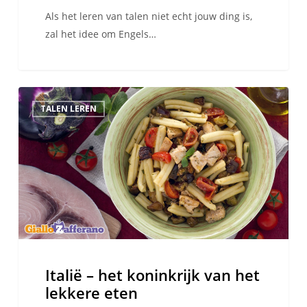
Als het leren van talen niet echt jouw ding is,
zal het idee om Engels…
Italië
TALEN LEREN
–
het
koninkrijk
van
het
lekkere
eten
Italië – het koninkrijk van het
lekkere eten