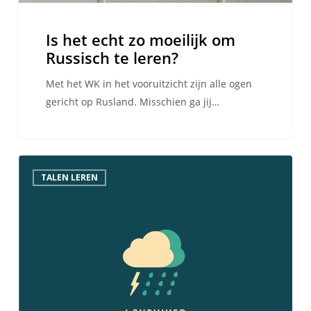
Is het echt zo moeilijk om
Russisch te leren?
Met het WK in het vooruitzicht zijn alle ogen
gericht op Rusland. Misschien ga jij…
15
TALEN LEREN
bewijzen
dat
je
een
Engelsman
bent
geworden