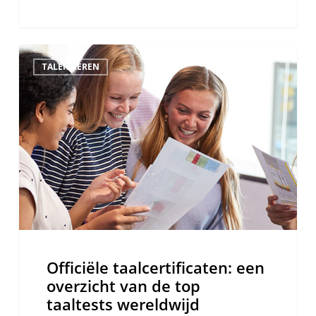
Officiële
TALEN LEREN
taalcertificaten:
een
overzicht
van
de
top
taaltests
wereldwijd
Officiële taalcertificaten: een
overzicht van de top
taaltests wereldwijd