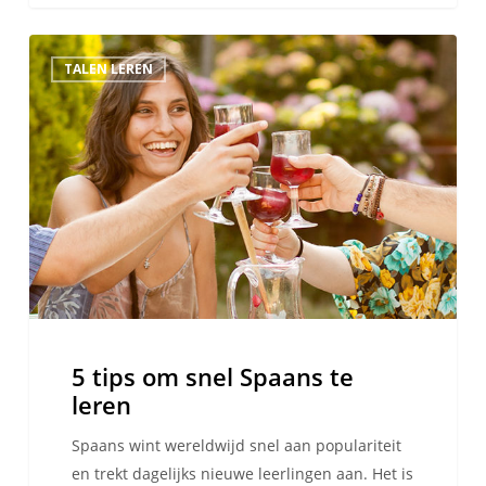
5
TALEN LEREN
tips
om
snel
Spaans
te
leren
5 tips om snel Spaans te
leren
Spaans wint wereldwijd snel aan populariteit
en trekt dagelijks nieuwe leerlingen aan. Het is