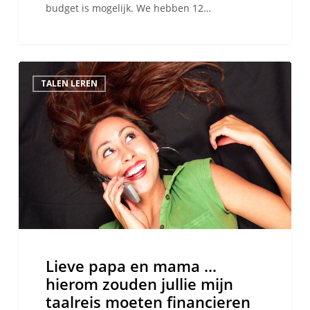
budget is mogelijk. We hebben 12…
Lieve
TALEN LEREN
papa
en
mama
…
hierom
zouden
jullie
mijn
taalreis
moeten
Lieve papa en mama …
financieren
hierom zouden jullie mijn
taalreis moeten financieren