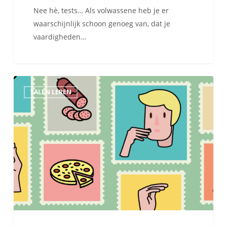
Nee hè, tests… Als volwassene heb je er
waarschijnlijk schoon genoeg van, dat je
vaardigheden…
Italiaanse
TALEN LEREN
handgebaren
die
je
moet
kennen