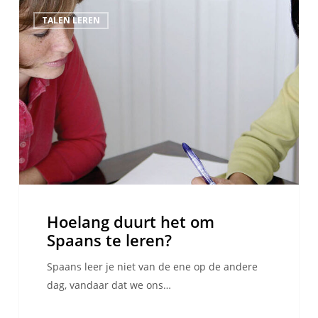
Hoelang
TALEN LEREN
duurt
het
om
Spaans
te
leren?
Hoelang duurt het om
Spaans te leren?
Spaans leer je niet van de ene op de andere
dag, vandaar dat we ons…