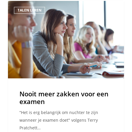
Nooit
TALEN LEREN
meer
zakken
voor
een
examen
Nooit meer zakken voor een
examen
“Het is erg belangrijk om nuchter te zijn
wanneer je examen doet" volgens Terry
Pratchett…