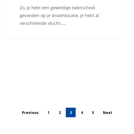
Zo, je hebt een geweldige talenschool
gevonden op je droomlocatie, je hebt al
verschillende vlucht-,…
Previous
1
2
3
4
5
Next