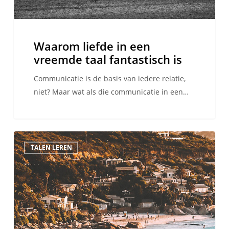
Waarom liefde in een
vreemde taal fantastisch is
Communicatie is de basis van iedere relatie,
niet? Maar wat als die communicatie in een…
5
TALEN LEREN
Boeken
die
taal-
en
reisliefhebbers
echt