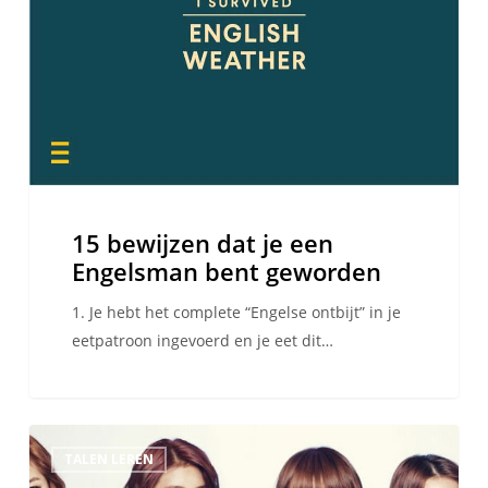
15 bewijzen dat je een
Engelsman bent geworden
1. Je hebt het complete “Engelse ontbijt” in je
eetpatroon ingevoerd en je eet dit…
Hoe
TALEN LEREN
K-