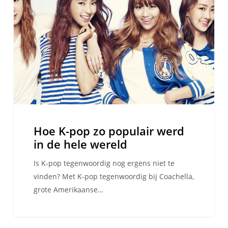
pop
zo
populair
werd
in
de
hele
wereld
Hoe K-pop zo populair werd
in de hele wereld
Is K-pop tegenwoordig nog ergens niet te
vinden? Met K-pop tegenwoordig bij Coachella,
grote Amerikaanse…