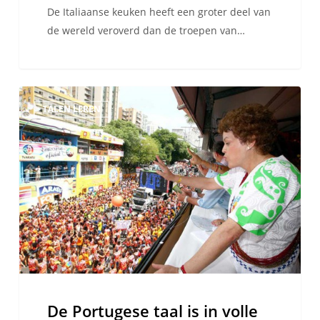
De Italiaanse keuken heeft een groter deel van
de wereld veroverd dan de troepen van…
De
TALEN LEREN
Portugese
taal
is
in
volle
bloei
De Portugese taal is in volle