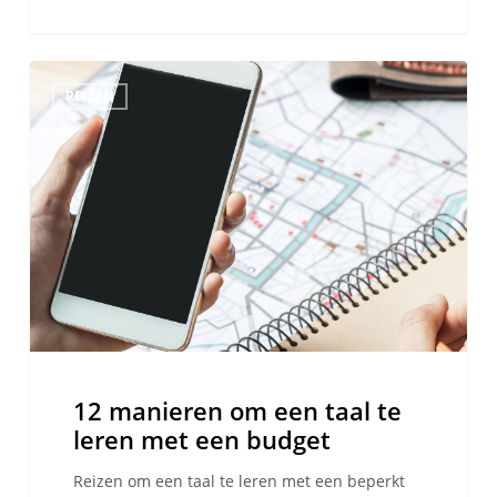
12
REIZEN
manieren
om
een
taal
te
leren
met
een
budget
12 manieren om een taal te
leren met een budget
Reizen om een taal te leren met een beperkt