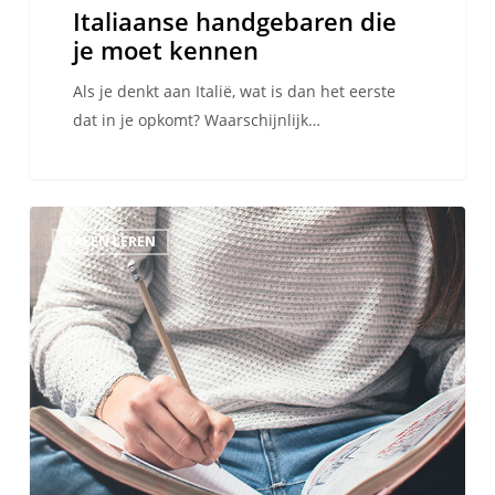
Italiaanse handgebaren die
je moet kennen
Als je denkt aan Italië, wat is dan het eerste
dat in je opkomt? Waarschijnlijk…
Hoe
TALEN LEREN
lang
duurt
het
voordat
je
vloeiend
bent
in
een