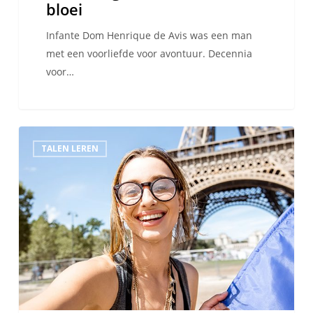
bloei
Infante Dom Henrique de Avis was een man
met een voorliefde voor avontuur. Decennia
voor…
5
TALEN LEREN
tips
om
snel
Frans
te
leren