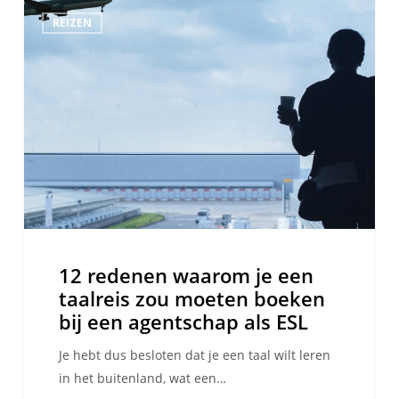
12
REIZEN
redenen
waarom
je
een
taalreis
zou
moeten
boeken
bij
een
agentschap
12 redenen waarom je een
als
taalreis zou moeten boeken
ESL
bij een agentschap als ESL
Je hebt dus besloten dat je een taal wilt leren
in het buitenland, wat een…