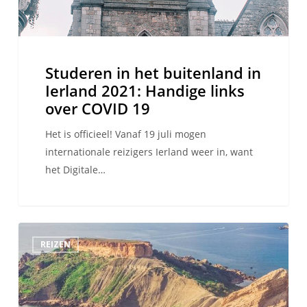
links
over
COVID
19
Studeren in het buitenland in
Ierland 2021: Handige links
over COVID 19
Het is officieel! Vanaf 19 juli mogen
internationale reizigers Ierland weer in, want
het Digitale…
10
REIZEN
redenen
om
deze
zomer