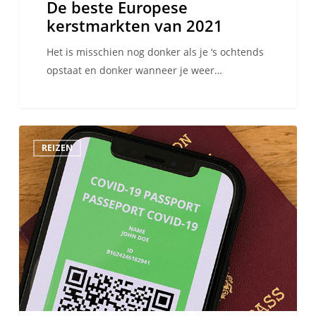
De beste Europese
kerstmarkten van 2021
Het is misschien nog donker als je ‘s ochtends
opstaat en donker wanneer je weer…
Het
REIZEN
EUDCC:
Jouw
vrijbrief
om
binnen
Europa
te
reizen
in