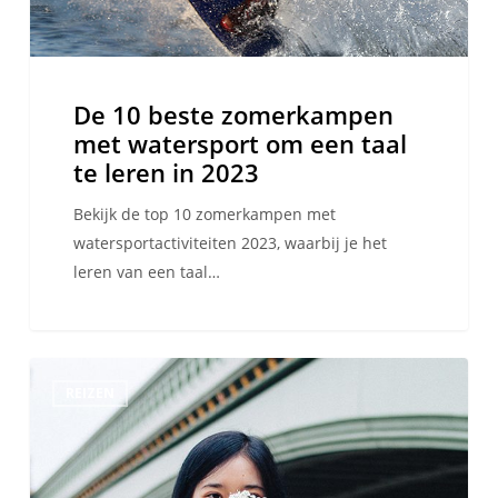
taal
te
leren
in
De 10 beste zomerkampen
2023
met watersport om een taal
te leren in 2023
Bekijk de top 10 zomerkampen met
watersportactiviteiten 2023, waarbij je het
leren van een taal…
De
REIZEN
beste
steden
om
te