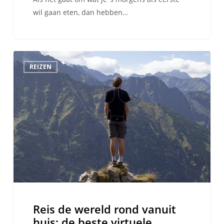
wil gaan eten, dan hebben…
Reis
REIZEN
de
wereld
rond
vanuit
huis:
de
beste
virtuele
rondleidingen
en
evenementen
Reis de wereld rond vanuit
huis: de beste virtuele