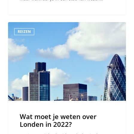
Wat
REIZEN
moet
je
weten
over
Londen
in
2022?
Wat moet je weten over
Londen in 2022?