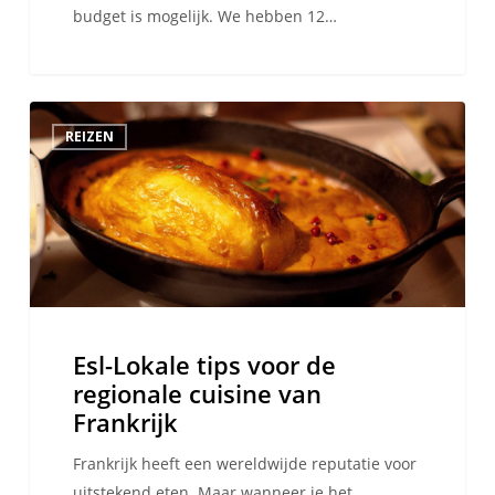
budget is mogelijk. We hebben 12…
Esl-
REIZEN
Lokale
tips
voor
de
regionale
cuisine
van
Frankrijk
Esl-Lokale tips voor de
regionale cuisine van
Frankrijk
Frankrijk heeft een wereldwijde reputatie voor
uitstekend eten. Maar wanneer je het