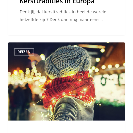
Kersttradities in Europa
Denk jij, dat kersttradities in heel de wereld
hetzelfde zijn? Denk dan nog maar eens…
De
REIZEN
beste
Europese
kerstmarkten
van
2021