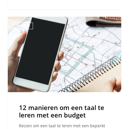
12
REIZEN
manieren
om
een
taal
te
leren
met
een
budget
12 manieren om een taal te
leren met een budget
Reizen om een taal te leren met een beperkt