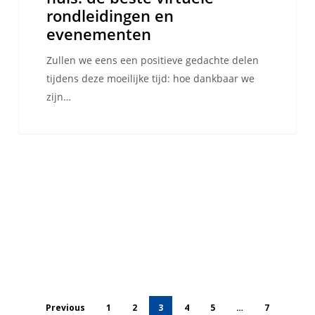
rondleidingen en
evenementen
Zullen we eens een positieve gedachte delen
tijdens deze moeilijke tijd: hoe dankbaar we
zijn…
Previous
1
2
3
4
5
…
7