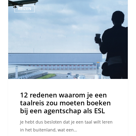
12
REIZEN
redenen
waarom
je
een
taalreis
zou
moeten
boeken
bij
een
agentschap
12 redenen waarom je een
als
taalreis zou moeten boeken
ESL
bij een agentschap als ESL
Je hebt dus besloten dat je een taal wilt leren
in het buitenland, wat een…