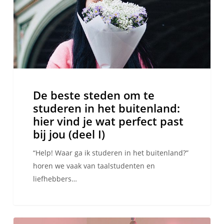
studeren
in
het
buitenland:
hier
vind
je
De beste steden om te
wat
studeren in het buitenland:
perfect
hier vind je wat perfect past
past
bij jou (deel I)
bij
jou
“Help! Waar ga ik studeren in het buitenland?”
(deel
horen we vaak van taalstudenten en
I)
liefhebbers…
3