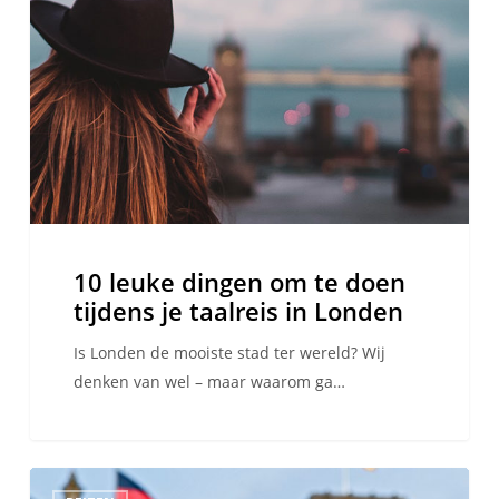
dingen
om
te
doen
tijdens
je
taalreis
in
Londen
10 leuke dingen om te doen
tijdens je taalreis in Londen
Is Londen de mooiste stad ter wereld? Wij
denken van wel – maar waarom ga…
De