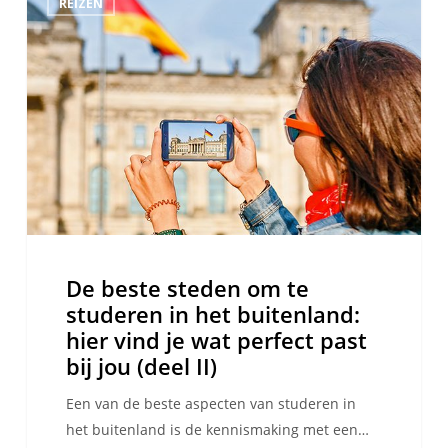
REIZEN
beste
steden
om
te
studeren
in
het
buitenland:
hier
vind
je
De beste steden om te
wat
studeren in het buitenland:
perfect
hier vind je wat perfect past
past
bij jou (deel II)
bij
jou
Een van de beste aspecten van studeren in
(deel
het buitenland is de kennismaking met een…