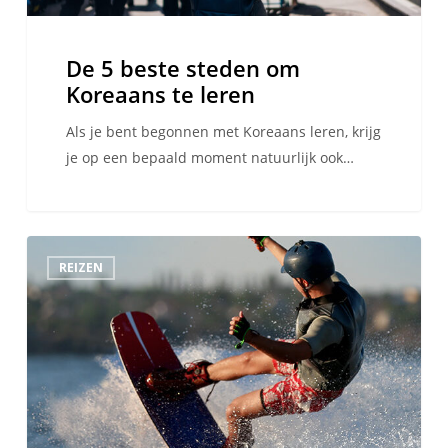
De 5 beste steden om
Koreaans te leren
Als je bent begonnen met Koreaans leren, krijg
je op een bepaald moment natuurlijk ook…
De
REIZEN
10
beste
zomerkampen
met
watersport
om
een