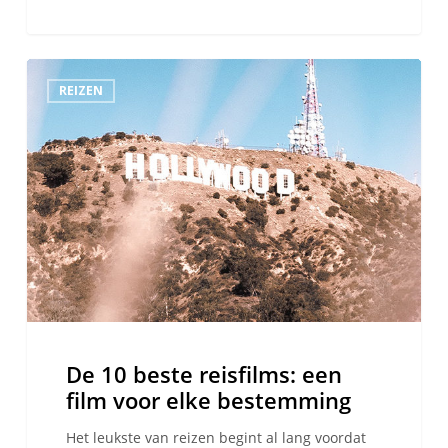
II)
De
REIZEN
10
beste
reisfilms:
een
film
voor
elke
bestemming
De 10 beste reisfilms: een
film voor elke bestemming
Het leukste van reizen begint al lang voordat