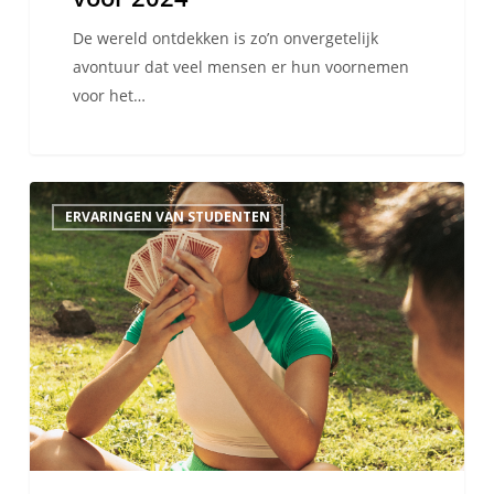
De wereld ontdekken is zo’n onvergetelijk
avontuur dat veel mensen er hun voornemen
voor het…
Waarom
ERVARINGEN VAN STUDENTEN
zou
je
kind
moeten
kiezen
voor
een
taalkamp?