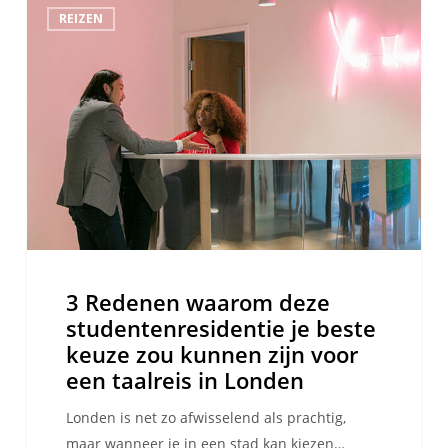
REIZEN
Redenen
waarom
deze
studentenresidentie
je
beste
keuze
zou
kunnen
zijn
voor
3 Redenen waarom deze
een
studentenresidentie je beste
taalreis
keuze zou kunnen zijn voor
in
een taalreis in Londen
Londen
Londen is net zo afwisselend als prachtig,
maar wanneer je in een stad kan kiezen…