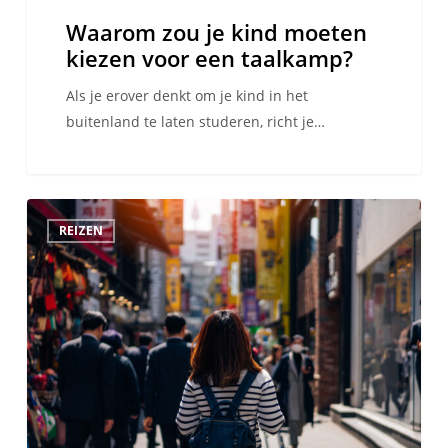
Waarom zou je kind moeten
kiezen voor een taalkamp?
Als je erover denkt om je kind in het
buitenland te laten studeren, richt je…
De
REIZEN
5
beste
steden
om
Koreaans
te
leren