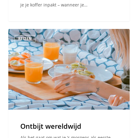
je je koffer inpakt – wanneer je…
Ontbijt
REIZEN
wereldwijd
Ontbijt wereldwijd
Als het gaat om wat je ’s morgens als eerste