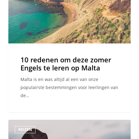
Engels
te
leren
op
Malta
10 redenen om deze zomer
Engels te leren op Malta
Malta is en was altijd al een van onze
populairste bestemmingen voor leerlingen van
de…
10
REIZEN
leuke