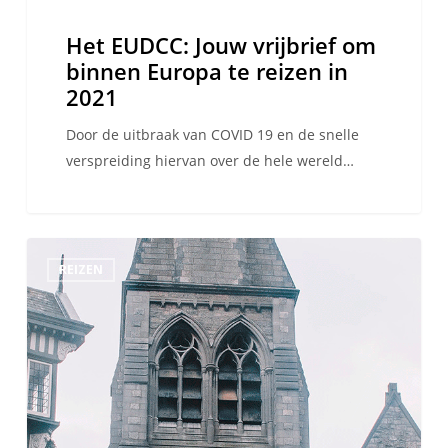
2021
Het EUDCC: Jouw vrijbrief om
binnen Europa te reizen in
2021
Door de uitbraak van COVID 19 en de snelle
verspreiding hiervan over de hele wereld…
Studeren
REIZEN
in
het
buitenland
in
Ierland
2021:
Handige